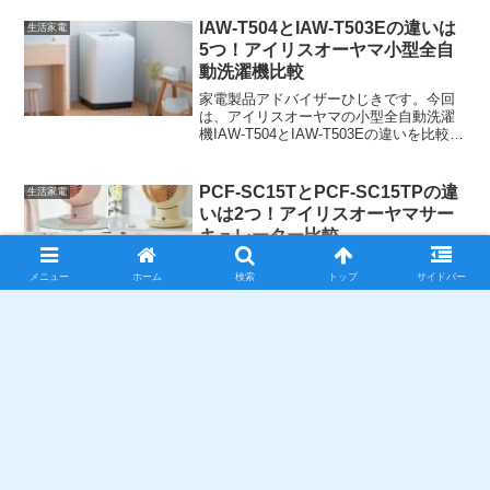
うな除湿機を求めるあなたにオススメで
す！コロナの除湿機、CD-P63A2を実際に
IAW-T504とIAW-T503Eの違いは
生活家電
使った方の...
5つ！アイリスオーヤマ小型全自
動洗濯機比較
家電製品アドバイザーひじきです。今回
は、アイリスオーヤマの小型全自動洗濯
機IAW-T504とIAW-T503Eの違いを比較し
ました。発売時期はIAW-T504が2022年4
月、IAW-T503Eが2022年1月で、大体同
じくらいです。比較し...
PCF-SC15TとPCF-SC15TPの違
生活家電
いは2つ！アイリスオーヤマサー
キュレーター比較
家電製品アドバイザーひじきです。今回
メニュー
ホーム
検索
トップ
サイドバー
は、アイリスオーヤマのサーキュレータ
ーPCF-SC15TとPCF-SC15TPの違いを比
較しました。発売時期はPCF-SC15Tが
2018年3月、PCF-SC15TPが2020年4月で
す。比較したところ、...
KI-NS40-Wの口コミは？シャープ
生活家電
加湿空気清浄機
シャープの加湿空気清浄機、KI-NS40-W
の口コミ、機能と特長の紹介をしまし
た。省スペース、静音、空気清浄機とし
ての効果実感が高い、シンプル設計、
と、好評です！