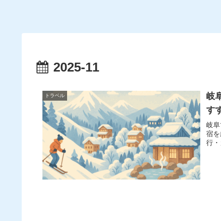
2025-11
岐
トラベル
す
岐阜
宿を
行・