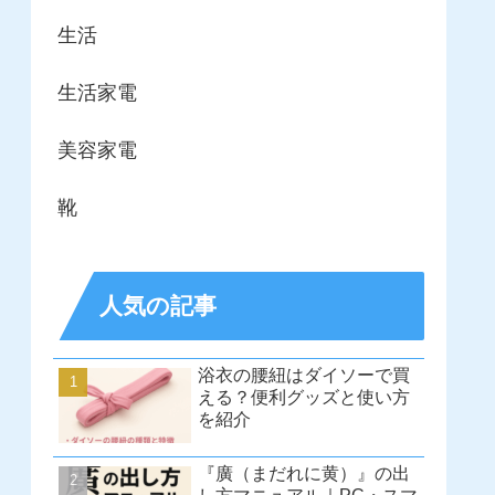
生活
生活家電
美容家電
靴
人気の記事
浴衣の腰紐はダイソーで買
える？便利グッズと使い方
を紹介
『廣（まだれに黄）』の出