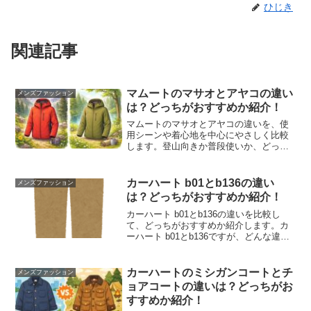
ひじき
関連記事
マムートのマサオとアヤコの違い
メンズファッション
は？どっちがおすすめか紹介！
マムートのマサオとアヤコの違いを、使
用シーンや着心地を中心にやさしく比較
します。登山向きか普段使いか、どっち
が自分に合うのか迷っている方にわかり
やすく紹介しています。
カーハート b01とb136の違い
メンズファッション
は？どっちがおすすめか紹介！
カーハート b01とb136の違いを比較し
て、どっちがおすすめか紹介します。カ
ーハート b01とb136ですが、どんな違い
があるのか、どっちがいいのか気になり
ますよね。カーハート b01とb136の違い
を調べてみました。カーハート b01と...
カーハートのミシガンコートとチ
メンズファッション
ョアコートの違いは？どっちがお
すすめか紹介！