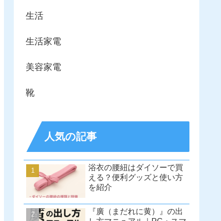
生活
生活家電
美容家電
靴
人気の記事
浴衣の腰紐はダイソーで買
える？便利グッズと使い方
を紹介
『廣（まだれに黄）』の出