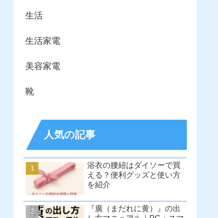
生活
生活家電
美容家電
靴
人気の記事
浴衣の腰紐はダイソーで買
える？便利グッズと使い方
を紹介
『廣（まだれに黄）』の出