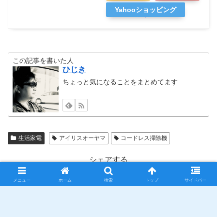
Yahooショッピング
この記事を書いた人
ひじき
ちょっと気になることをまとめてます
生活家電
アイリスオーヤマ
コードレス掃除機
シェアする
X
Facebook
はてブ
メニュー
ホーム
検索
トップ
サイドバー
LINE
コピー