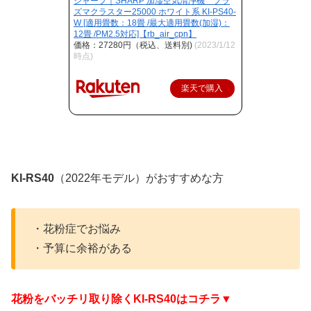
シャープ｜SHARP 加湿空気清浄機 プラ
ズマクラスター25000 ホワイト系 KI-PS40-
W [適用畳数：18畳 /最大適用畳数(加湿)：
12畳 /PM2.5対応]【rb_air_cpn】
価格：27280円（税込、送料別)
(2023/1/12
時点)
楽天で購入
KI-RS40
（2022年モデル）がおすすめな方
・花粉症でお悩み
・予算に余裕がある
花粉をバッチリ取り除くKI-RS40はコチラ▼