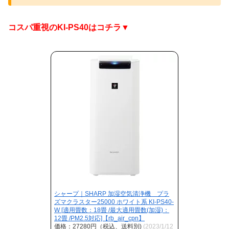
コスパ重視のKI-PS40はコチラ▼
シャープ｜SHARP 加湿空気清浄機 プラ
ズマクラスター25000 ホワイト系 KI-PS40-
W [適用畳数：18畳 /最大適用畳数(加湿)：
12畳 /PM2.5対応]【rb_air_cpn】
価格：27280円（税込、送料別)
(2023/1/12