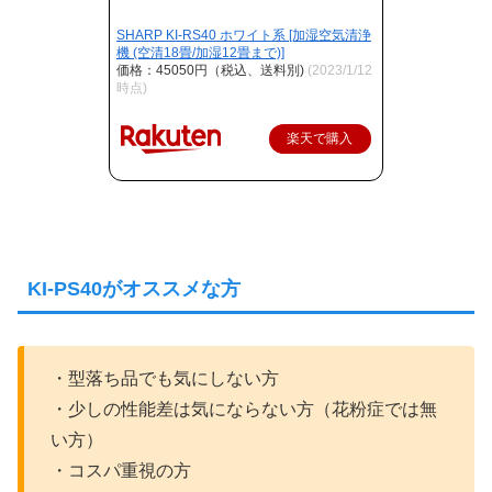
SHARP KI-RS40 ホワイト系 [加湿空気清浄
機 (空清18畳/加湿12畳まで)]
価格：45050円（税込、送料別)
(2023/1/12
時点)
楽天で購入
KI-PS40がオススメな方
・型落ち品でも気にしない方
・少しの性能差は気にならない方（花粉症では無
い方）
・コスパ重視の方